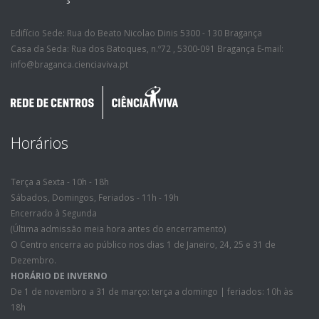
Edifício Sede: Rua do Beato Nicolao Dinis 5300 - 130 Bragança
Casa da Seda: Rua dos Batoques, n.º72 , 5300-091 Bragança E-mail:
info@braganca.cienciaviva.pt
Horários
Terça a Sexta - 10h - 18h
Sábados, Domingos, Feriados - 11h - 19h
Encerrado à Segunda
(Última admissão meia hora antes do encerramento)
O Centro encerra ao público nos dias 1 de Janeiro, 24, 25 e 31 de
Dezembro.
HORÁRIO DE INVERNO
De 1 de novembro a 31 de março: terça a domingo | feriados: 10h às
18h