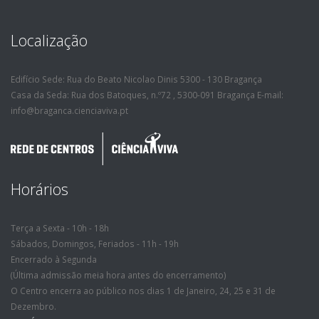
Localização
Edifício Sede: Rua do Beato Nicolao Dinis 5300 - 130 Bragança
Casa da Seda: Rua dos Batoques, n.º72 , 5300-091 Bragança E-mail:
info@braganca.cienciaviva.pt
Horários
Terça a Sexta - 10h - 18h
Sábados, Domingos, Feriados - 11h - 19h
Encerrado à Segunda
(Última admissão meia hora antes do encerramento)
O Centro encerra ao público nos dias 1 de Janeiro, 24, 25 e 31 de
Dezembro.