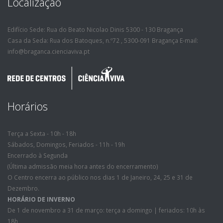
Localização
Edifício Sede: Rua do Beato Nicolao Dinis 5300 - 130 Bragança
Casa da Seda: Rua dos Batoques, n.º72 , 5300-091 Bragança E-mail:
info@braganca.cienciaviva.pt
Horários
Terça a Sexta - 10h - 18h
Sábados, Domingos, Feriados - 11h - 19h
Encerrado à Segunda
(Última admissão meia hora antes do encerramento)
O Centro encerra ao público nos dias 1 de Janeiro, 24, 25 e 31 de
Dezembro.
HORÁRIO DE INVERNO
De 1 de novembro a 31 de março: terça a domingo | feriados: 10h às
18h