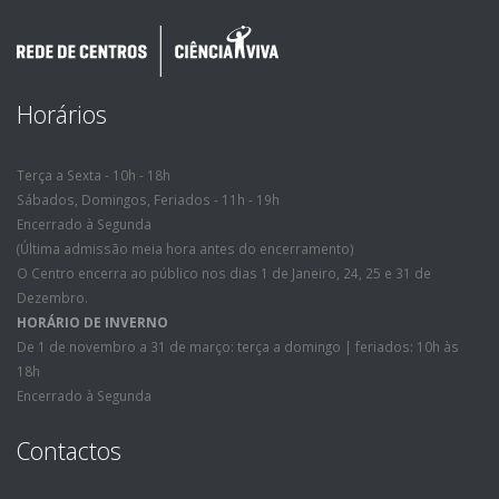
Horários
Terça a Sexta - 10h - 18h
Sábados, Domingos, Feriados - 11h - 19h
Encerrado à Segunda
(Última admissão meia hora antes do encerramento)
O Centro encerra ao público nos dias 1 de Janeiro, 24, 25 e 31 de
Dezembro.
HORÁRIO DE INVERNO
De 1 de novembro a 31 de março: terça a domingo | feriados: 10h às
18h
Encerrado à Segunda
Contactos