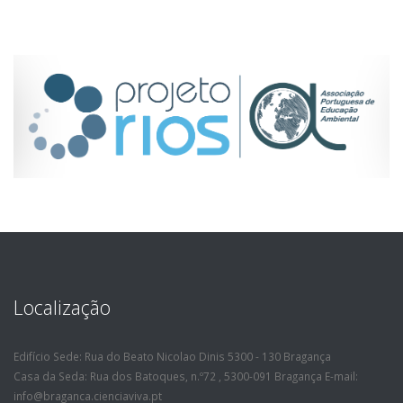
Localização
Edifício Sede: Rua do Beato Nicolao Dinis 5300 - 130 Bragança
Casa da Seda: Rua dos Batoques, n.º72 , 5300-091 Bragança E-mail:
info@braganca.cienciaviva.pt