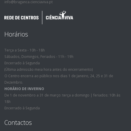
info@braganca.cienciaviva.pt
Horários
Terça a Sexta - 10h - 18h
Sábados, Domingos, Feriados - 11h - 19h
Encerrado à Segunda
(Última admissão meia hora antes do encerramento)
O Centro encerra ao público nos dias 1 de Janeiro, 24, 25 e 31 de
Dezembro.
HORÁRIO DE INVERNO
De 1 de novembro a 31 de março: terça a domingo | feriados: 10h às
18h
Encerrado à Segunda
Contactos