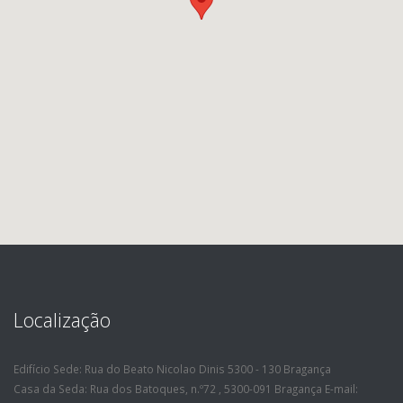
Localização
Edifício Sede: Rua do Beato Nicolao Dinis 5300 - 130 Bragança
Casa da Seda: Rua dos Batoques, n.º72 , 5300-091 Bragança E-mail: