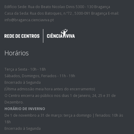
Edifício Sede: Rua do Beato Nicolao Dinis 5300 - 130 Bragança
Casa da Seda: Rua dos Batoques, n.º72 , 5300-091 Bragança E-mail:
info@braganca.cienciaviva.pt
Horários
Terça a Sexta - 10h - 18h
Sábados, Domingos, Feriados - 11h - 19h
Encerrado à Segunda
(Última admissão meia hora antes do encerramento)
O Centro encerra ao público nos dias 1 de Janeiro, 24, 25 e 31 de
Dezembro.
HORÁRIO DE INVERNO
De 1 de novembro a 31 de março: terça a domingo | feriados: 10h às
18h
Encerrado à Segunda