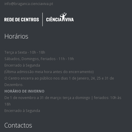
info@braganca.cienciaviva.pt
Horários
Terça a Sexta - 10h - 18h
Sábados, Domingos, Feriados - 11h - 19h
Encerrado à Segunda
(Última admissão meia hora antes do encerramento)
O Centro encerra ao público nos dias 1 de Janeiro, 24, 25 e 31 de
Dezembro.
HORÁRIO DE INVERNO
De 1 de novembro a 31 de março: terça a domingo | feriados: 10h às
18h
Encerrado à Segunda
Contactos