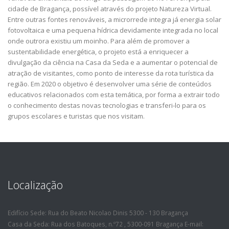
cidade de Bragança, possível através do projeto Natureza Virtual.
Entre outras fontes renováveis, a microrrede integra já energia solar
fotovoltaica e uma pequena hídrica devidamente integrada no local
onde outrora existiu um moinho. Para além de promover a
sustentabilidade energética, o projeto está a enriquecer a
divulgação da ciência na Casa da Seda e a aumentar o potencial de
atração de visitantes, como ponto de interesse da rota turística da
região. Em 2020 o objetivo é desenvolver uma série de conteúdos
educativos relacionados com esta temática, por forma a extrair todo
o conhecimento destas novas tecnologias e transferi-lo para os
grupos escolares e turistas que nos visitam.
Localização
Edifício Sede: Rua do Beato Nicolao Dinis 5300 - 130 Bragança
Casa da Seda: Rua dos Batoques, n.º72 , 5300-091 Bragança E-mail: